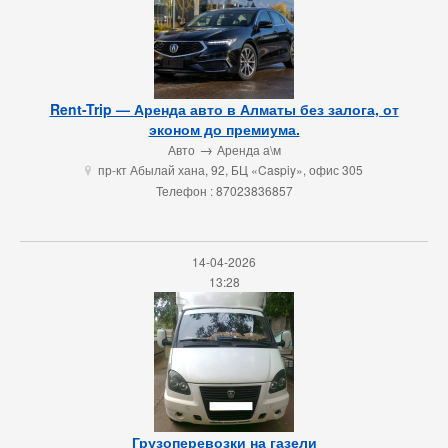
Rent-Trip — Аренда авто в Алматы без залога, от
эконом до премиума.
→
Авто
Аренда а\м
пр-кт Абылай хана, 92, БЦ «Caspiy», офис 305
u
Телефон : 87023836857
14-04-2026
13:28
Грузоперевозки на газели