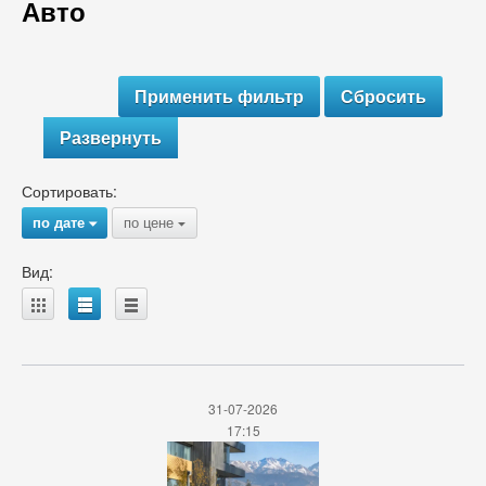
Авто
Развернуть
Сортировать:
по дате
по цене
{
{
Вид:
A
B
C
31-07-2026
17:15