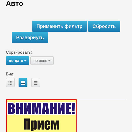
Авто
Развернуть
Сортировать:
по дате
по цене
{
{
Вид:
A
B
C