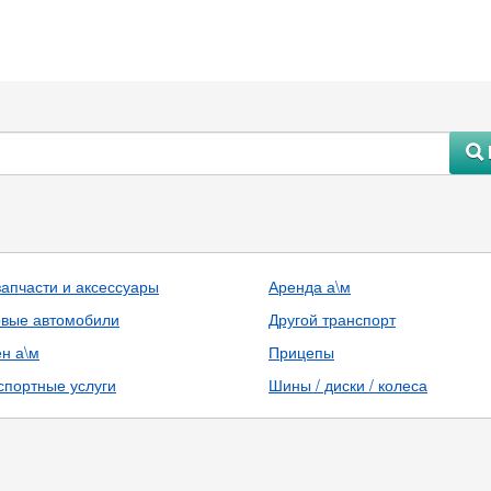
#
запчасти и аксессуары
Аренда а\м
овые автомобили
Другой транспорт
н а\м
Прицепы
спортные услуги
Шины / диски / колеса