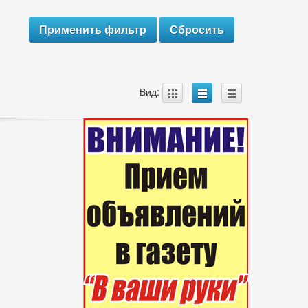
A
B
C
Вид: