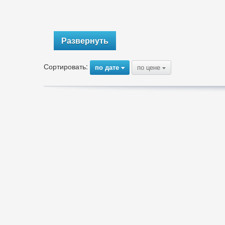
Развернуть
Сортировать:
по дате
по цене
{
{