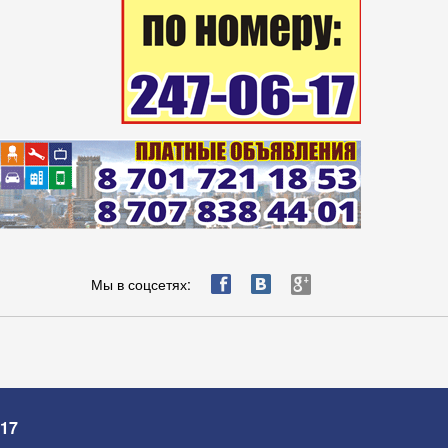
ä
æ
è
Мы в соцсетях:
-17