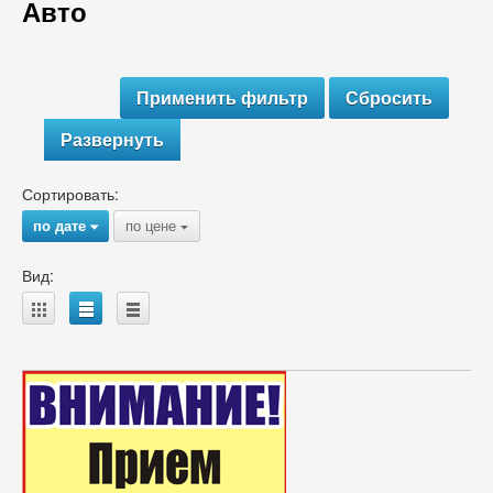
Авто
Развернуть
Сортировать:
по дате
по цене
{
{
Вид:
A
B
C