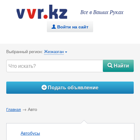
Все в Ваших Руках
Войти на сайт
.
Выбранный регион:
Жезказган
{
Найти
#
Подать объявление
Á
→ Авто
Главная
Автобусы