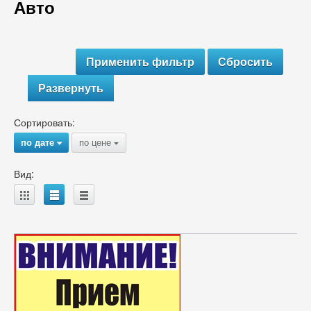
Авто
Развернуть
Сортировать:
по дате
по цене
{
{
Вид:
A
B
C