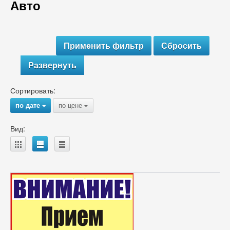
Авто
Развернуть
Сортировать:
по дате
по цене
{
{
Вид:
A
B
C