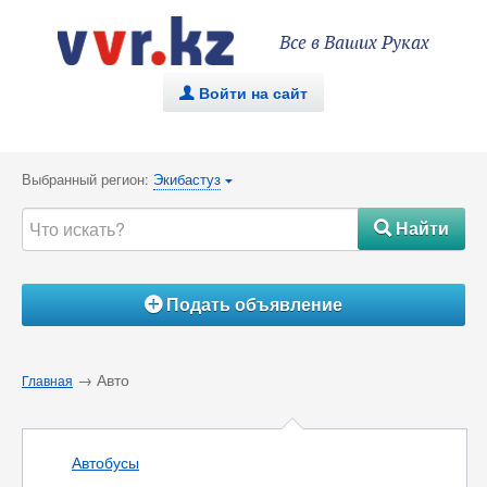
Все в Ваших Руках
Войти на сайт
.
Выбранный регион:
Экибастуз
{
Найти
#
Подать объявление
Á
→ Авто
Главная
Автобусы