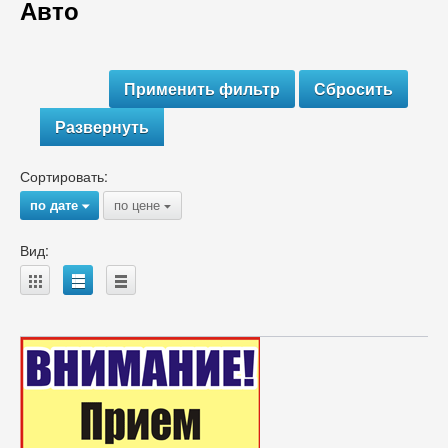
Авто
Развернуть
Сортировать:
по дате
по цене
{
{
Вид:
A
B
C