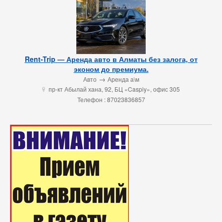
Rent-Trip — Аренда авто в Алматы без залога, от
эконом до премиума.
→
Авто
Аренда а\м
пр-кт Абылай хана, 92, БЦ «Caspiy», офис 305
u
Телефон : 87023836857