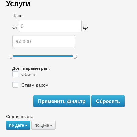
Услуги
Цена:
От
До
Доп. параметры :
Обмен
Отдам даром
Сортировать:
по дате
по цене
{
{