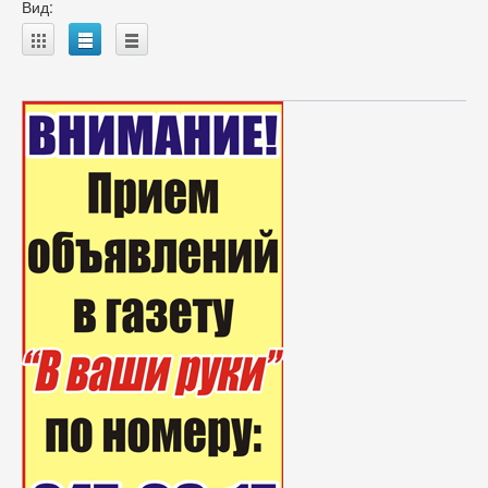
Вид:
A
B
C