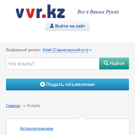
Все в Ваших Руках
Войти на сайт
.
Выбранный регион:
Абай (Сарыагашский р-н)
{
Найти
#
Подать объявление
Á
→ Услуги
Главная
Астрологические