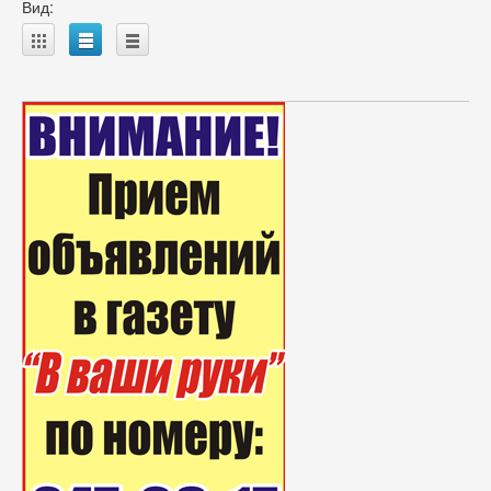
Вид:
A
B
C