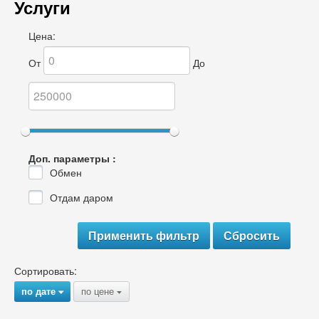
Услуги
Цена:
От
До
Доп. параметры :
Обмен
Отдам даром
Сортировать:
по дате
по цене
{
{