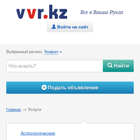
Все в Ваших Руках
Войти на сайт
.
Выбранный регион:
Ушарал
{
Найти
#
Подать объявление
Á
→ Услуги
Главная
Астрологические