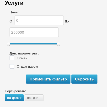
Услуги
Цена:
От
До
Доп. параметры :
Обмен
Отдам даром
Сортировать:
по дате
по цене
{
{