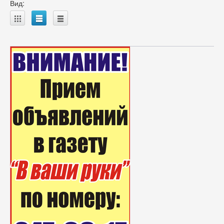
Вид:
A
B
C