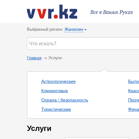
Все в Ваших Руках
Выбранный регион:
Жанаозен
{
→ Услуги
Главная
Астрологические
Быто
Клининговые
Крас
Охрана / безопасность
Проч
Туристические
Фина
Услуги