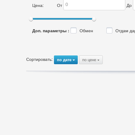
Цена:
От
До
Доп. параметры :
Обмен
Отдам да
Сортировать:
по дате
по цене
{
{