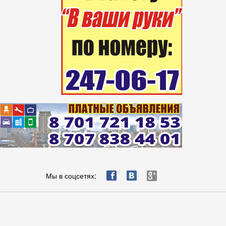
ä
æ
è
Мы в соцсетях: