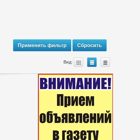
A
B
C
Вид: