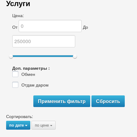
Услуги
Цена:
От
До
Доп. параметры :
Обмен
Отдам даром
Сортировать:
по дате
по цене
{
{