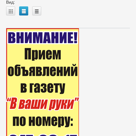
Вид:
A
B
C