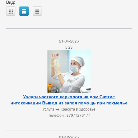
Вид:
A
B
C
21-04-2026
5:23
Услуги частного нарколога на дом Снятие
интоксикации Вывод из запоя помощь при похмелье
→
Услуги
Красота и здоровье
Телефон : 87071276177
01-12-2025