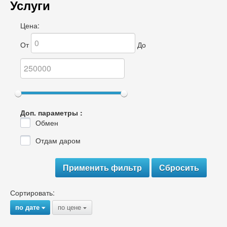
Услуги
Цена:
От
До
Доп. параметры :
Обмен
Отдам даром
Сортировать:
по дате
по цене
{
{