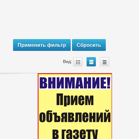
A
B
C
Вид: