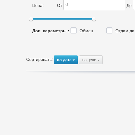
Цена:
От
До
Доп. параметры :
Обмен
Отдам да
Сортировать:
по дате
по цене
{
{