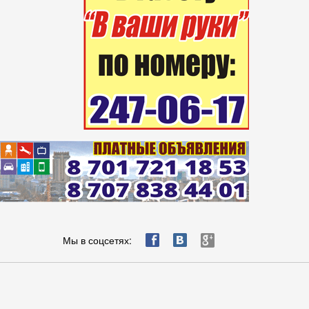
ä
æ
è
Мы в соцсетях: