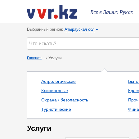
Все в Ваших Руках
Выбранный регион:
Атырауская обл
{
→ Услуги
Главная
Астрологические
Быто
Клининговые
Крас
Охрана / безопасность
Проч
Туристические
Фина
Услуги