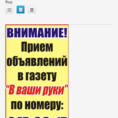
Вид:
A
B
C