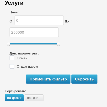
Услуги
Цена:
От
До
Доп. параметры :
Обмен
Отдам даром
Сортировать:
по дате
по цене
{
{