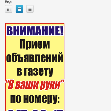
Вид:
A
B
C