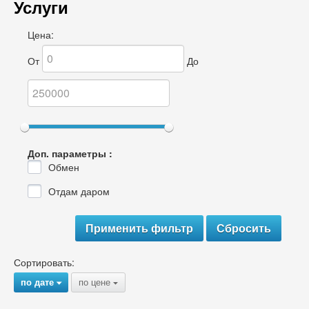
Услуги
Цена:
От
До
Доп. параметры :
Обмен
Отдам даром
Сортировать:
по дате
по цене
{
{