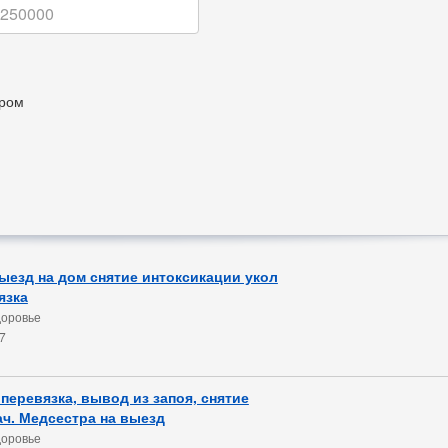
ром
ыезд на дом снятие интоксикации укол
язка
доровье
7
 перевязка, вывод из запоя, снятие
ач. Медсестра на выезд
доровье