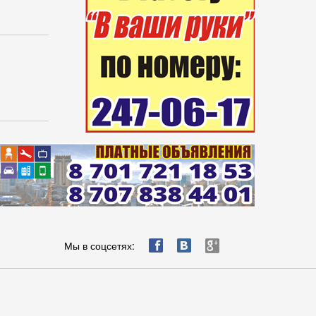
ä
æ
è
Мы в соцсетях: