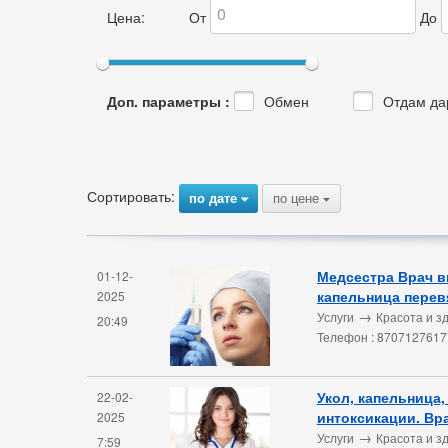
Цена:
От
До
Доп. параметры :
Обмен
Отдам да
Сортировать:
по дате
по цене
{
{
Медсестра Врач в
01-12-
капельница перев
2025
→
Услуги
Красота и з
20:49
Телефон : 8707127617
Укол, капельница,
22-02-
интоксикации. Вр
2025
→
Услуги
Красота и з
7:59