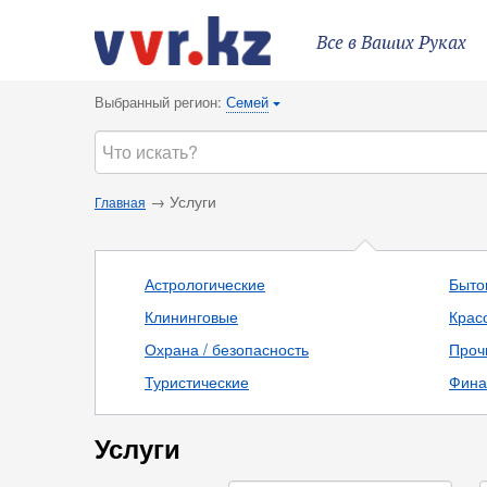
Все в Ваших Руках
Выбранный регион:
Семей
{
→ Услуги
Главная
Астрологические
Быто
Клининговые
Крас
Охрана / безопасность
Проч
Туристические
Фина
Услуги