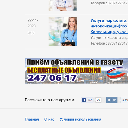
Телефон : 8707127617
Услуги нарколога.
22-11-
интоксикации(пох
2023
Капельница, укол.
9:39
→
Услуги
Красота и з
Телефон : 8707127617
Расскажите о нас друзьям:
Главная
О нас
Условия использования