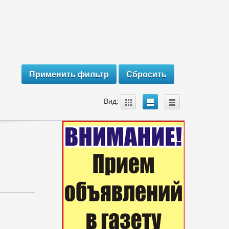
A
B
C
Вид: