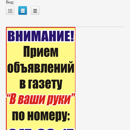
Вид:
A
B
C