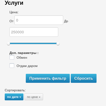
Услуги
Цена:
От
До
Доп. параметры :
Обмен
Отдам даром
Сортировать:
по дате
по цене
{
{