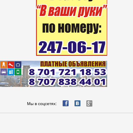
ä
æ
è
Мы в соцсетях: