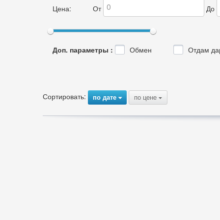
Цена:
От
До
Доп. параметры :
Обмен
Отдам да
Сортировать:
по дате
по цене
{
{