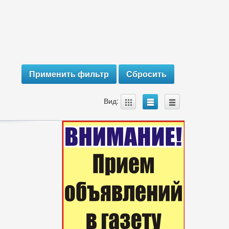
A
B
C
Вид: