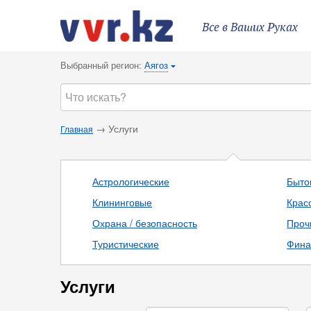
Все в Ваших Руках
Выбранный регион:
Аягоз
{
→ Услуги
Главная
Астрологические
Быто
Клининговые
Крас
Охрана / безопасность
Проч
Туристические
Фина
Услуги