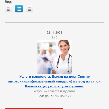
Вид:
A
B
C
22-11-2023
9:40
Услуги нарколога. Выезд на дом. Снятие
интоксикации(похмельный синдром) вывод из запоя.
Капельница, укол. круглосуточно.
→
Услуги
Красота и здоровье
Телефон : 87071276177