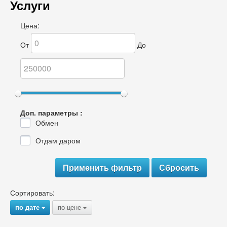
Услуги
Цена:
От
До
Доп. параметры :
Обмен
Отдам даром
Сортировать:
по дате
по цене
{
{