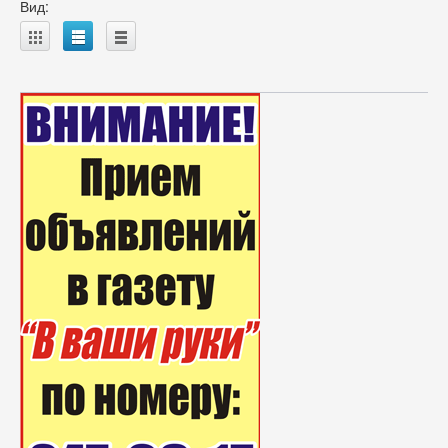
Вид:
A
B
C