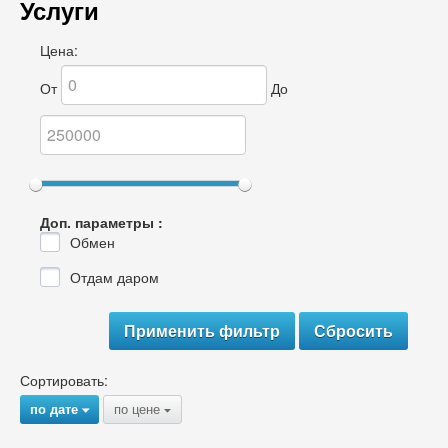
Услуги
Цена:
От
До
Доп. параметры :
Обмен
Отдам даром
Сортировать:
по дате
по цене
{
{