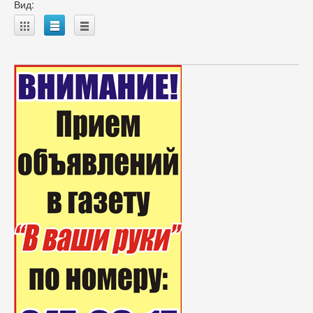
Вид:
A
B
C