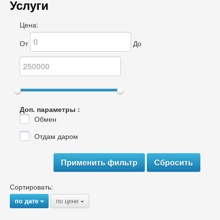
Услуги
Цена:
От
До
Доп. параметры :
Обмен
Отдам даром
Сортировать:
по дате
по цене
{
{