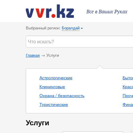
Все в Ваших Руках
Выбранный регион:
Боралдай
{
→ Услуги
Главная
Астрологические
Быто
Клининговые
Крас
Охрана / безопасность
Проч
Туристические
Фина
Услуги