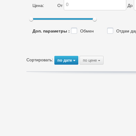
Цена:
От
До
Доп. параметры :
Обмен
Отдам да
Сортировать:
по дате
по цене
{
{