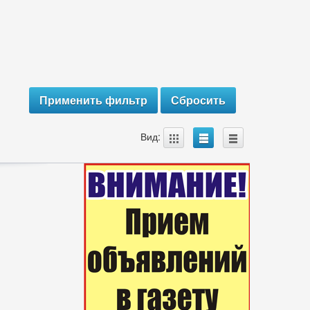
A
B
C
Вид: