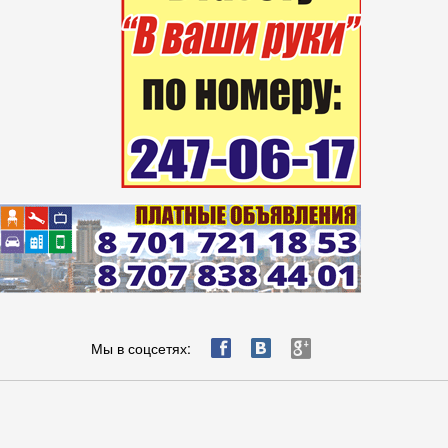
ä
æ
è
Мы в соцсетях: