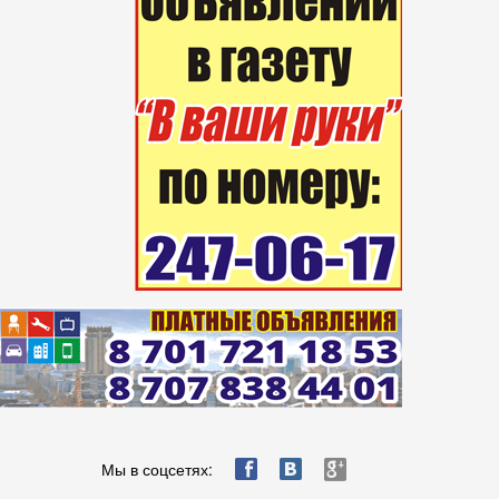
ä
æ
è
Мы в соцсетях: