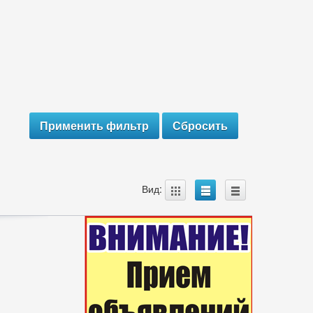
A
B
C
Вид: