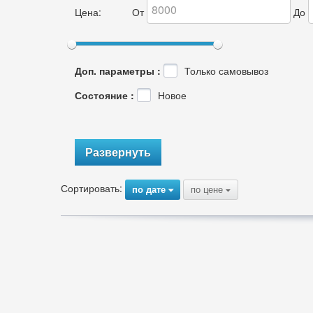
Цена:
От
До
Доп. параметры :
Только самовывоз
Состояние :
Новое
Развернуть
Сортировать:
по дате
по цене
{
{