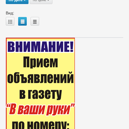
Вид:
A
B
C