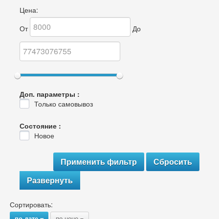
Цена:
От
До
Доп. параметры :
Только самовывоз
Состояние :
Новое
Развернуть
Сортировать:
по дате
по цене
{
{