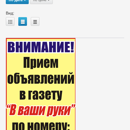
Вид:
A
B
C