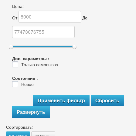
Цена:
От
До
Доп. параметры :
Только самовывоз
Состояние :
Новое
Развернуть
Сортировать:
по дате
по цене
{
{