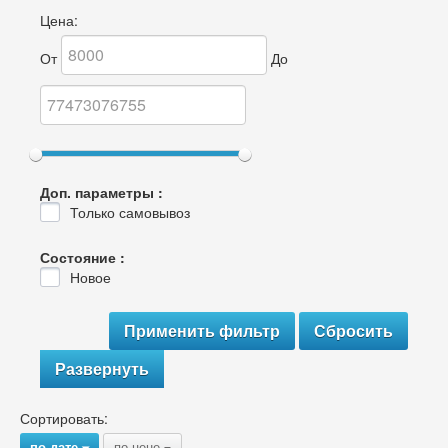
Цена:
От
До
Доп. параметры :
Только самовывоз
Состояние :
Новое
Развернуть
Сортировать:
по дате
по цене
{
{