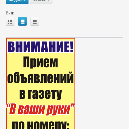
Вид:
A
B
C