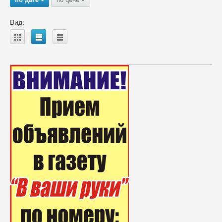
Вид:
A
B
C