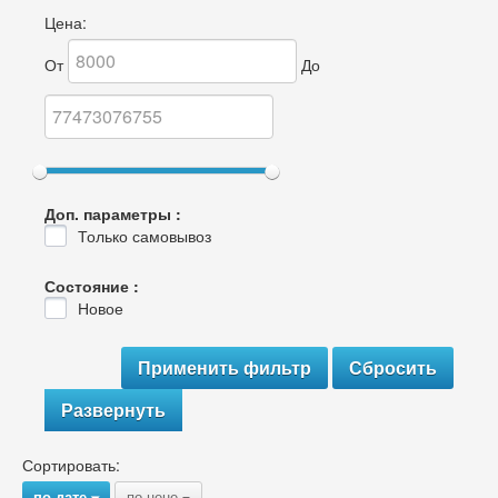
Цена:
От
До
Доп. параметры :
Только самовывоз
Состояние :
Новое
Развернуть
Сортировать:
по дате
по цене
{
{