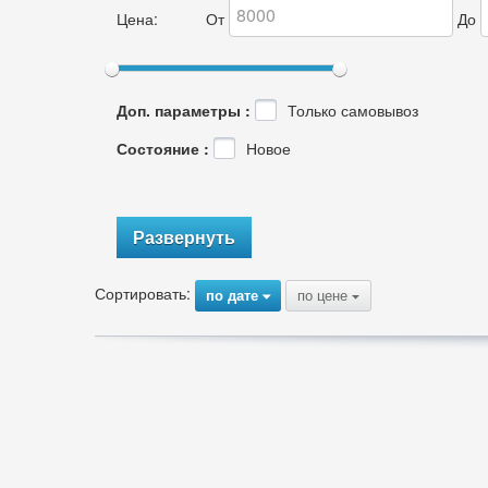
Цена:
От
До
Доп. параметры :
Только самовывоз
Состояние :
Новое
Развернуть
Сортировать:
по дате
по цене
{
{