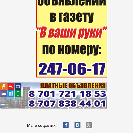
ä
æ
è
Мы в соцсетях: