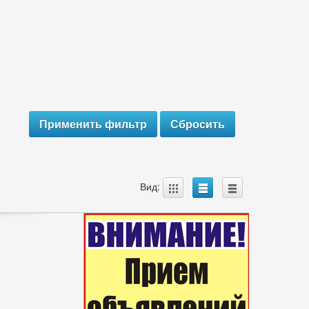
A
B
C
Вид: