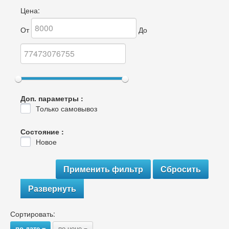
Цена:
От
До
Доп. параметры :
Только самовывоз
Состояние :
Новое
Развернуть
Сортировать:
по дате
по цене
{
{