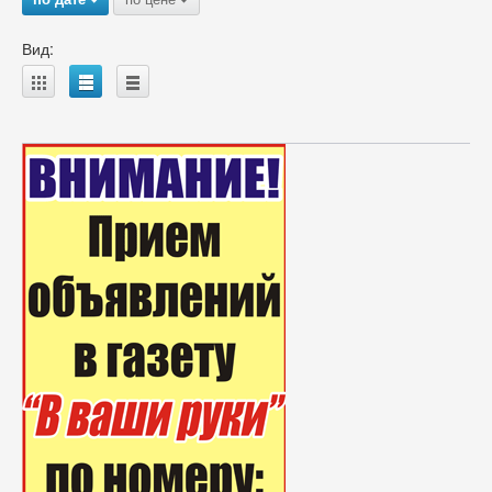
Вид:
A
B
C