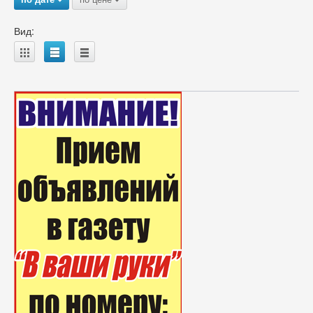
Вид:
A
B
C