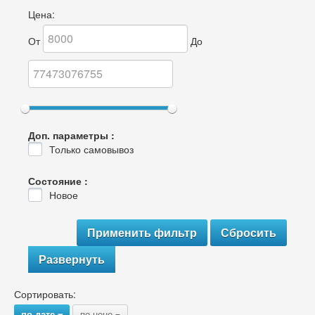
Цена:
От
До
Доп. параметры :
Только самовывоз
Состояние :
Новое
Развернуть
Сортировать:
по дате
по цене
{
{