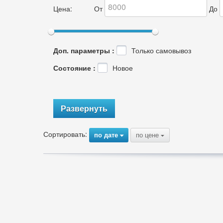
Цена:
От
До
Доп. параметры :
Только самовывоз
Состояние :
Новое
Развернуть
Сортировать:
по дате
по цене
{
{