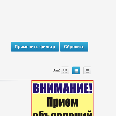
A
B
C
Вид: