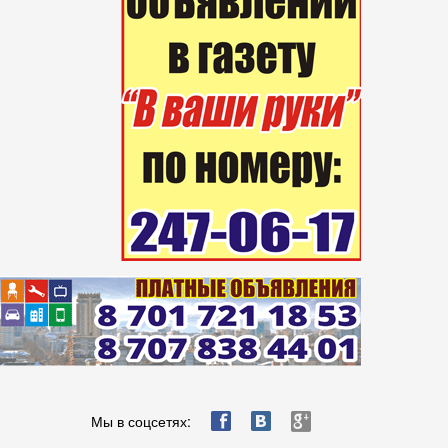
ä
æ
è
Мы в соцсетях: