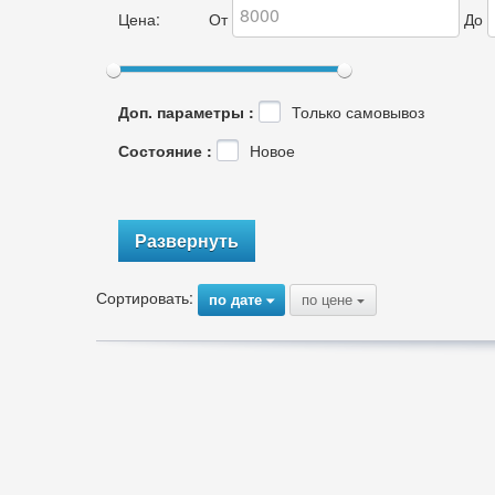
Цена:
От
До
Доп. параметры :
Только самовывоз
Состояние :
Новое
Развернуть
Сортировать:
по дате
по цене
{
{