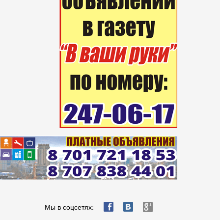
ä
æ
è
Мы в соцсетях: