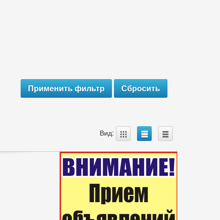
A
B
C
Вид: