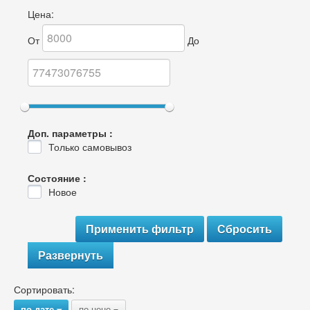
Цена:
От
До
Доп. параметры :
Только самовывоз
Состояние :
Новое
Развернуть
Сортировать:
по дате
по цене
{
{