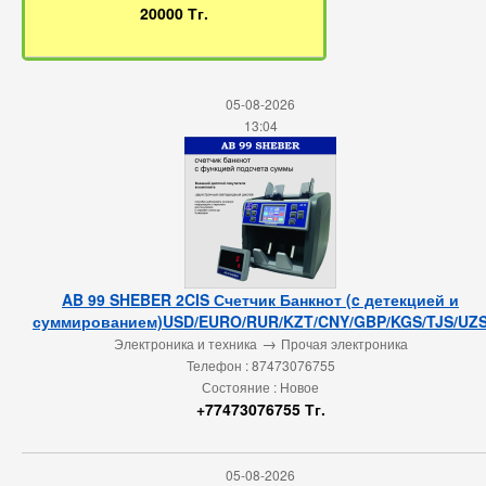
20000 Тг.
05-08-2026
13:04
AB 99 SHEBER 2CIS Счетчик Банкнот (c детекцией и
суммированием)USD/EURO/RUR/KZT/CNY/GBP/KGS/TJS/UZ
→
Электроника и техника
Прочая электроника
Телефон : 87473076755
Состояние : Новое
+77473076755 Тг.
05-08-2026