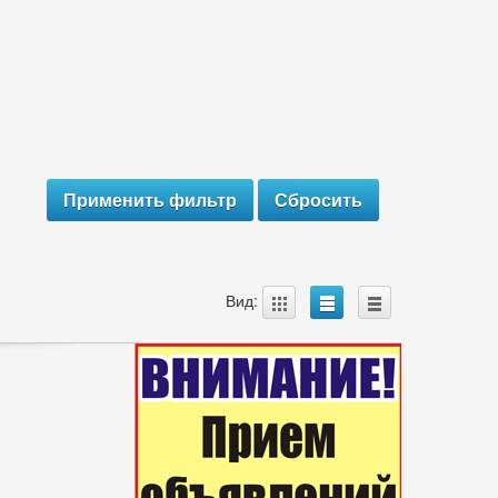
A
B
C
Вид: