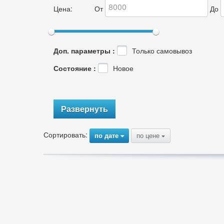
Цена:
От
До
Доп. параметры :
Только самовывоз
Состояние :
Новое
Развернуть
Сортировать:
по дате
по цене
{
{