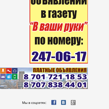
ä
æ
è
Мы в соцсетях: