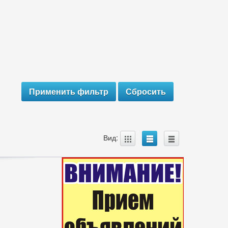
A
B
C
Вид: