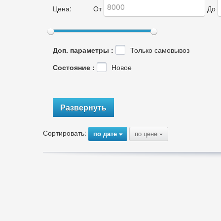
Цена:
От
До
Доп. параметры :
Только самовывоз
Состояние :
Новое
Развернуть
Сортировать:
по дате
по цене
{
{