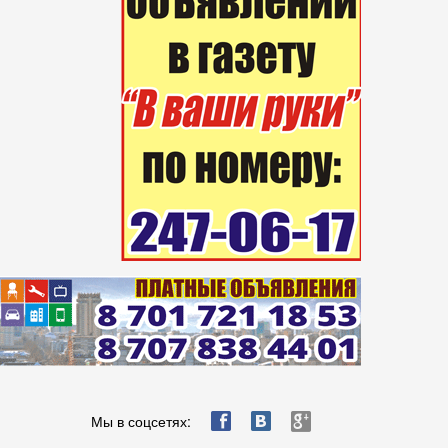
ä
æ
è
Мы в соцсетях: