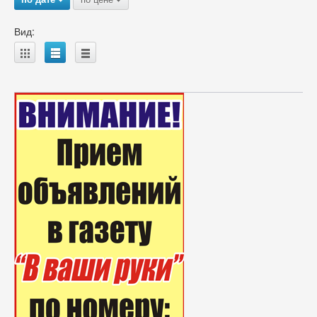
Вид:
A
B
C