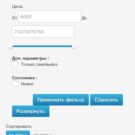
Цена:
От
До
Доп. параметры :
Только самовывоз
Состояние :
Новое
Развернуть
Сортировать:
по дате
по цене
{
{