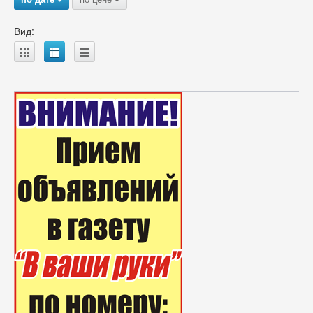
Вид:
A
B
C