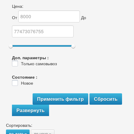
Цена:
От
До
Доп. параметры :
Только самовывоз
Состояние :
Новое
Развернуть
Сортировать:
по дате
по цене
{
{