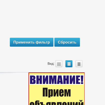
A
B
C
Вид: