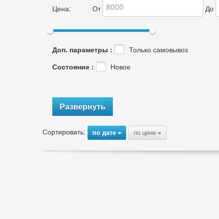
Цена:
От
До
Доп. параметры :
Только самовывоз
Состояние :
Новое
Развернуть
Сортировать:
по дате
по цене
{
{