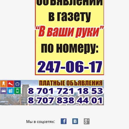
ä
æ
è
Мы в соцсетях: