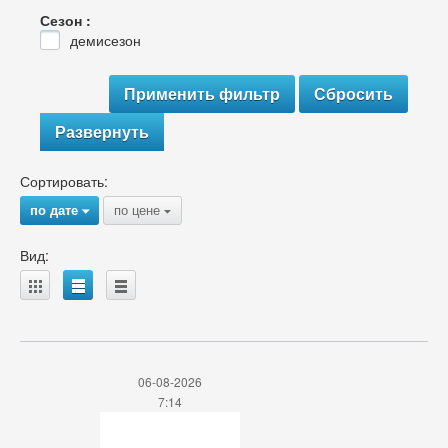
Сезон :
демисезон
Развернуть
Сортировать:
по дате
по цене
{
{
Вид:
A
B
C
06-08-2026
7:14