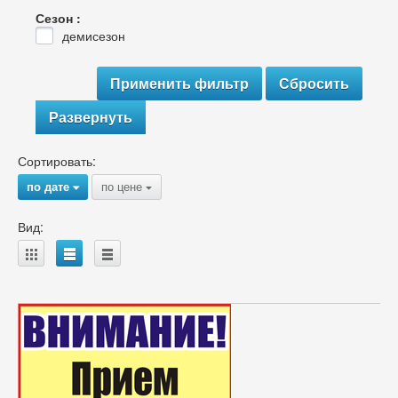
Сезон :
демисезон
Развернуть
Сортировать:
по дате
по цене
{
{
Вид:
A
B
C