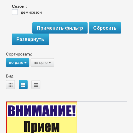
Сезон :
демисезон
Развернуть
Сортировать:
по дате
по цене
{
{
Вид:
A
B
C