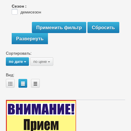
Сезон :
демисезон
Развернуть
Сортировать:
по дате
по цене
{
{
Вид:
A
B
C