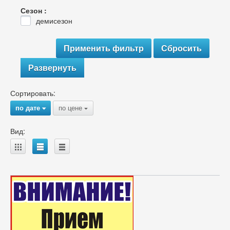
Сезон :
демисезон
Развернуть
Сортировать:
по дате
по цене
{
{
Вид:
A
B
C