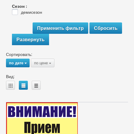
Сезон :
демисезон
Развернуть
Сортировать:
по дате
по цене
{
{
Вид:
A
B
C