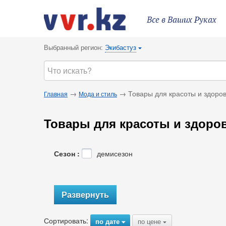
Все в Ваших Руках
Выбранный регион:
Экибастуз
{
→
→ Товары для красоты и здоро
Главная
Мода и стиль
Товары для красоты и здоро
Сезон :
демисезон
Развернуть
Сортировать:
по дате
по цене
{
{