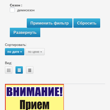
Сезон :
демисезон
Развернуть
Сортировать:
по дате
по цене
{
{
Вид:
A
B
C