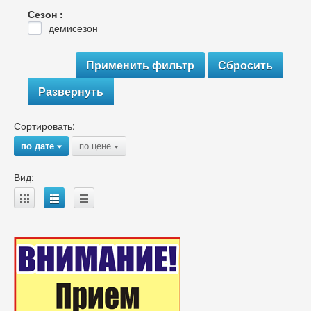
Сезон :
демисезон
Развернуть
Сортировать:
по дате
по цене
{
{
Вид:
A
B
C