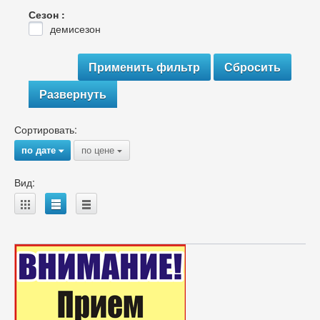
Сезон :
демисезон
Развернуть
Сортировать:
по дате
по цене
{
{
Вид:
A
B
C